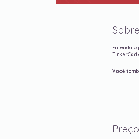
Sobr
Entenda o 
TinkerCad 
Você també
Preç