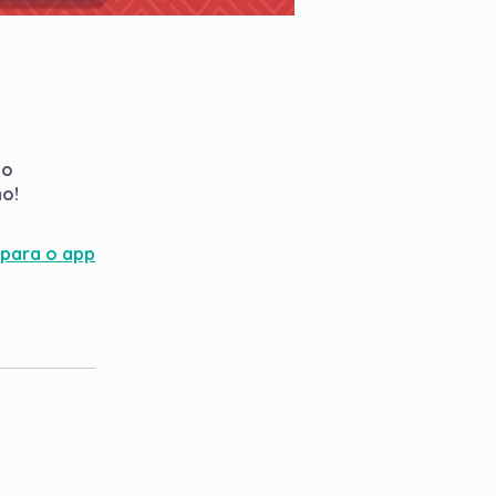
 o
mo!
 para o app